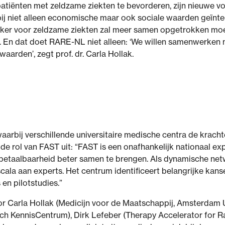
atiënten met zeldzame ziekten te bevorderen, zijn nieuwe v
bij niet alleen economische maar ook sociale waarden geïnte
 zeker voor zeldzame ziekten zal meer samen opgetrokken m
n. En dat doet RARE-NL niet alleen: ‘We willen samenwerken
arden’, zegt prof. dr. Carla Hollak.
aarbij verschillende universitaire medische centra de krach
 de rol van FAST uit: “FAST is een onafhankelijk nationaal e
betaalbaarheid beter samen te brengen. Als dynamische net
cala aan experts. Het centrum identificeert belangrijke kans
en pilotstudies.”
 Carla Hollak (Medicijn voor de Maatschappij, Amsterdam 
ch KennisCentrum), Dirk Lefeber (Therapy Accelerator for 