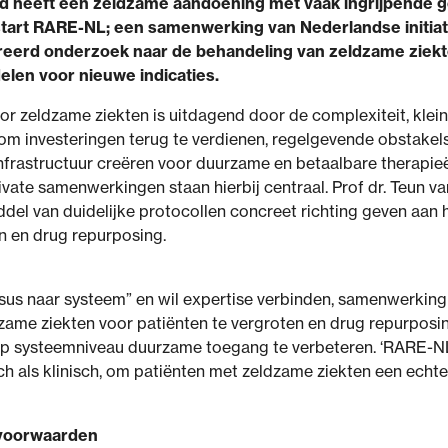
 heeft een zeldzame aandoening met vaak ingrijpende ge
start RARE-NL; een samenwerking van Nederlandse initiati
reerd onderzoek naar de behandeling van zeldzame ziekt
len voor nieuwe indicaties.
r zeldzame ziekten is uitdagend door de complexiteit, kleine
om investeringen terug te verdienen, regelgevende obstakel
frastructuur creëren voor duurzame en betaalbare therapieën
vate samenwerkingen staan hierbij centraal. Prof dr. Teun v
del van duidelijke protocollen concreet richting geven aan
n en drug repurposing.
s naar systeem” en wil expertise verbinden, samenwerking 
ame ziekten voor patiënten te vergroten en drug repurposing
 systeemniveau duurzame toegang te verbeteren. ‘RARE-NL
ch als klinisch, om patiënten met zeldzame ziekten een echte k
voorwaarden