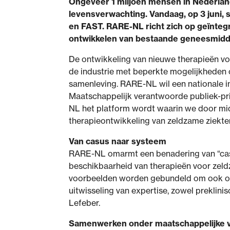
Ongeveer 1 miljoen mensen in Nederland
levensverwachting. Vandaag, op 3 juni, 
en FAST. RARE-NL richt zich op geïnteg
ontwikkelen van bestaande geneesmidde
De ontwikkeling van nieuwe therapieën voo
de industrie met beperkte mogelijkheden 
samenleving. RARE-NL wil een nationale in
Maatschappelijk verantwoorde publiek-pri
NL het platform wordt waarin we door mid
therapieontwikkeling van zeldzame ziekte
Van casus naar systeem
RARE-NL omarmt een benadering van “casu
beschikbaarheid van therapieën voor zeldz
voorbeelden worden gebundeld om ook op
uitwisseling van expertise, zowel preklinis
Lefeber.
Samenwerken onder maatschappelijke 