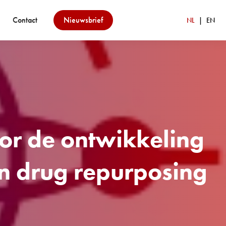
Contact
Nieuwsbrief
NL
EN
oor de ontwikkeling
n drug repurposing