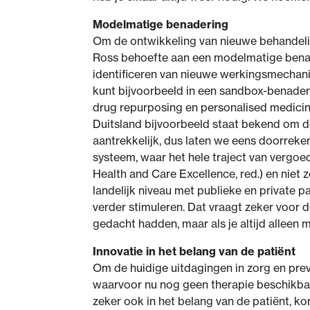
Modelmatige benadering
Om de ontwikkeling van nieuwe behandelin
Ross behoefte aan een modelmatige benade
identificeren van nieuwe werkingsmechan
kunt bijvoorbeeld in een sandbox-benaderi
drug repurposing en personalised medicine
Duitsland bijvoorbeeld staat bekend om de
aantrekkelijk, dus laten we eens doorreke
systeem, waar het hele traject van vergoed
Health and Care Excellence, red.) en niet 
landelijk niveau met publieke en private
verder stimuleren. Dat vraagt zeker voor 
gedacht hadden, maar als je altijd alleen ma
Innovatie in het belang van de patiënt
Om de huidige uitdagingen in zorg en pre
waarvoor nu nog geen therapie beschikbaar
zeker ook in het belang van de patiënt, k