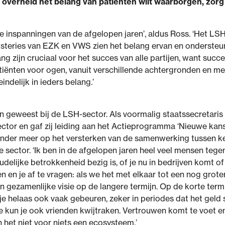
als overheid het belang van patiënten wilt waarborgen, zo
 inspanningen van de afgelopen jaren’, aldus Ross. ‘Het L
inisteries van EZK en VWS zien het belang ervan en onderste
zijn cruciaal voor het succes van alle partijen, want succe
atiënten voor ogen, vanuit verschillende achtergronden en me
indelijk in ieders belang.’
n geweest bij de LSH-sector. Als voormalig staatssecretaris
tor en gaf zij leiding aan het Actieprogramma ‘Nieuwe kans
h onder meer op het versterken van de samenwerking tussen ke
de sector. ‘Ik ben in de afgelopen jaren heel veel mensen te
delijke betrokkenheid bezig is, of je nu in bedrijven komt of
 en je af te vragen: als we het met elkaar tot een nog grote
en gezamenlijke visie op de langere termijn. Op de korte termi
 je helaas ook vaak gebeuren, zeker in periodes dat het geld s
e kun je ook vrienden kwijtraken. Vertrouwen komt te voet en
 het niet voor niets een ecosysteem.’