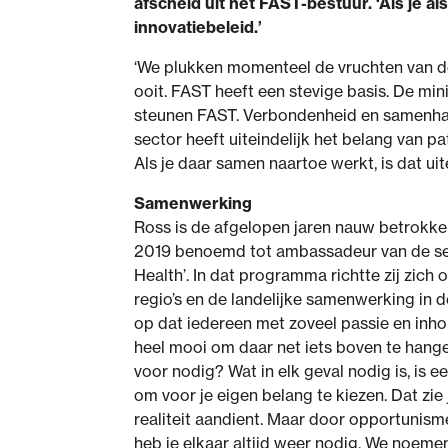
afscheid uit het FAST-bestuur. ‘Als je 
innovatiebeleid.’
‘We plukken momenteel de vruchten van de
ooit. FAST heeft een stevige basis. De m
steunen FAST. Verbondenheid en samenhang 
sector heeft uiteindelijk het belang van p
Als je daar samen naartoe werkt, is dat uite
Samenwerking
Ross is de afgelopen jaren nauw betrokke
2019 benoemd tot ambassadeur van de sec
Health’. In dat programma richtte zij zic
regio’s en de landelijke samenwerking in 
op dat iedereen met zoveel passie en inhou
heel mooi om daar net iets boven te hangen
voor nodig? Wat in elk geval nodig is, is e
om voor je eigen belang te kiezen. Dat zie
realiteit aandient. Maar door opportunism
heb je elkaar altijd weer nodig. We noemen