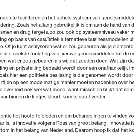
gen te faciliteren en het gehele systeem van geneesmiddelv
ring. Zoals het allang gebruikelijk is om aan de hand van 
ismen en drug targets, zo zou ook op systeemniveau vaker
ng op basis van casuïstiek alternatieve businessmodellen uit
. Of je kunt analyseren wat er zou gebeuren als je elementen
 allersnelste toelating van nieuwe geneesmiddelen tot de ma
nen wat er zou gebeuren als wij dat zouden doen. Wat zijn d
ing en prijsstelling bepaald wordt door een onafhankelijk ins
zoals hier een politieke beslissing is die genomen wordt door
 partijen op een modelmatige manier moeten nadenken over he
de overheid ook wel wat moed, want misschien blijkt dat so
ar binnen de lijntjes kleurt, kom je nooit verder.’
ventie het hoofd te bieden en om behandelingen te vinden v
 is, is innovatie volgens Ross van groot belang. ‘Innovatie 
ortom in het belang van Nederland. Daarom hoop ik dat het 