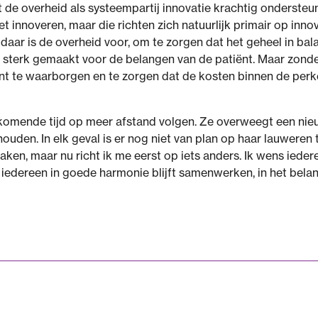
t de overheid als systeempartij innovatie krachtig ondersteu
t innoveren, maar die richten zich natuurlijk primair op inno
 daar is de overheid voor, om te zorgen dat het geheel in bal
g sterk gemaakt voor de belangen van de patiënt. Maar zonde
nt te waarborgen en te zorgen dat de kosten binnen de perken
komende tijd op meer afstand volgen. Ze overweegt een nieuwe
ouden. In elk geval is er nog niet van plan op haar lauweren t
en, maar nu richt ik me eerst op iets anders. Ik wens ieder
 iedereen in goede harmonie blijft samenwerken, in het bela