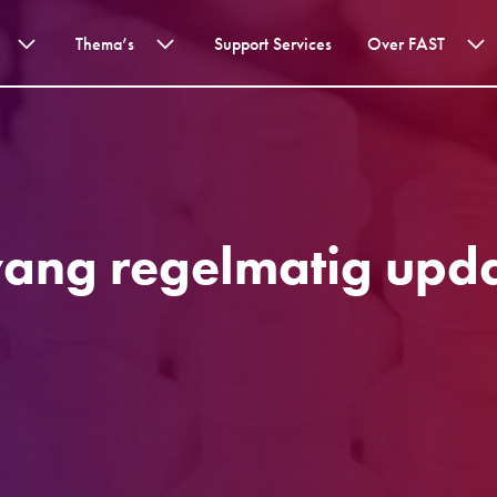
Thema’s
Support Services
Over FAST
vang regelmatig upda