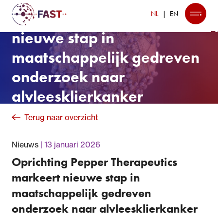
Therapeutics markeert
NL
EN
nieuwe stap in
maatschappelijk gedreven
onderzoek naar
alvleesklierkanker
Terug naar overzicht
Nieuws
13 januari 2026
Oprichting Pepper Therapeutics
markeert nieuwe stap in
maatschappelijk gedreven
onderzoek naar alvleesklierkanker