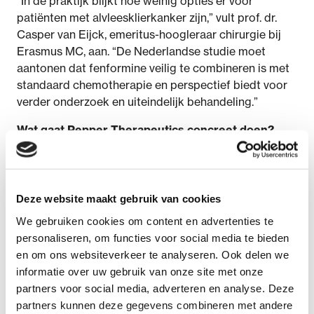
“In de praktijk blijkt hoe weinig opties er voor
patiënten met alvleesklierkanker zijn,” vult prof. dr.
Casper van Eijck, emeritus-hoogleraar chirurgie bij
Erasmus MC, aan. “De Nederlandse studie moet
aantonen dat fenformine veilig te combineren is met
standaard chemotherapie en perspectief biedt voor
verder onderzoek en uiteindelijk behandeling.”
Wat gaat Pepper Therapeutics concreet doen?
Hoewel fenformine al langer bekend is, wordt het
momenteel niet gebruikt als kankerbehandeling. Dat
komt doordat het middel opnieuw moet worden
geproduceerd, getest bij patiënten en officieel moet
Deze website maakt gebruik van cookies
worden goedgekeurd voor deze nieuwe toepassing.
We gebruiken cookies om content en advertenties te
Pepper Therapeutics is opgericht om dit traject op
personaliseren, om functies voor social media te bieden
zich te nemen.
en om ons websiteverkeer te analyseren. Ook delen we
informatie over uw gebruik van onze site met onze
Het bedrijf zorgt ervoor dat fenformine volgens de
partners voor social media, adverteren en analyse. Deze
geldende kwaliteitseisen wordt geproduceerd en
partners kunnen deze gegevens combineren met andere
organiseert klinisch onderzoek in samenwerking met