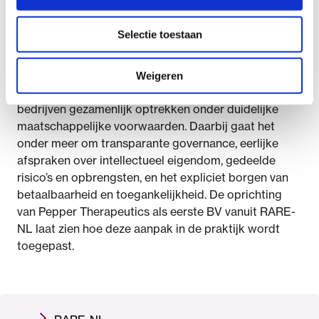
RARE-NL, samenwerkingshub van FAST
RARE-NL vervult binnen deze samenwerking een
Selectie toestaan
verbindende rol. RARE-NL is de Nederlandse
samenwerkingshub van FAST. RARE-NL stimuleert
samenwerkingen waarin academische centra,
Weigeren
patiëntenorganisaties, maatschappelijke fondsen en
bedrijven gezamenlijk optrekken onder duidelijke
maatschappelijke voorwaarden. Daarbij gaat het
onder meer om transparante governance, eerlijke
afspraken over intellectueel eigendom, gedeelde
risico’s en opbrengsten, en het expliciet borgen van
betaalbaarheid en toegankelijkheid. De oprichting
van Pepper Therapeutics als eerste BV vanuit RARE-
NL laat zien hoe deze aanpak in de praktijk wordt
toegepast.