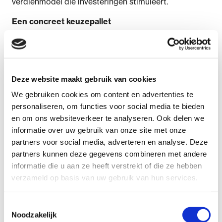
verdienmodel die investeringen stimuleert.
Een concreet keuzepallet
In de position paper worden concrete
handelingsopties beschreven om drug repurposing
aantrekkelijk te maken voor bedrijven en
academische groepen. Door bijvoorbeeld de
Deze website maakt gebruik van cookies
ontdekkers van de nieuwe indicatie te kunnen
belonen. En door het repurposed product een
We gebruiken cookies om content en advertenties te
tijdelijke exclusieve positie te bieden in het
personaliseren, om functies voor social media te bieden
zorgsysteem én te voorzien in een redelijke en
en om ons websiteverkeer te analyseren. Ook delen we
maatschappelijk aanvaardbare vergoeding. De eerste
informatie over uw gebruik van onze site met onze
optie leunt op ketenafspraken tussen zorgpartijen, de
partners voor social media, adverteren en analyse. Deze
tweede op aanpassingen in het preferentiebeleid van
partners kunnen deze gegevens combineren met andere
zorgverzekeraars en de derde op een wettelijke
informatie die u aan ze heeft verstrekt of die ze hebben
regeling van de overheid. Deze laatste wordt door
verzameld op basis van uw gebruik van hun services.
FAST als de voorkeursoptie gezien omdat het een
structurele oplossing is die het meeste perspectief en
Toestemmingsselectie
zekerheid biedt aan investeerders in repurposing. Alle
Noodzakelijk