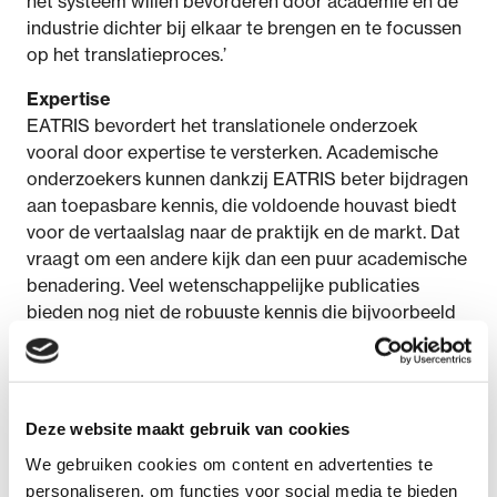
het systeem willen bevorderen door academie en de
industrie dichter bij elkaar te brengen en te focussen
op het translatieproces.’
Expertise
EATRIS bevordert het translationele onderzoek
vooral door expertise te versterken. Academische
onderzoekers kunnen dankzij EATRIS beter bijdragen
aan toepasbare kennis, die voldoende houvast biedt
voor de vertaalslag naar de praktijk en de markt. Dat
vraagt om een andere kijk dan een puur academische
benadering. Veel wetenschappelijke publicaties
bieden nog niet de robuuste kennis die bijvoorbeeld
investeerders nodig hebben om na te denken over
vervolgstappen. Ook in het translationele en klinische
vervolgtraject zorgt EATRIS voor ondersteuning met
expertise. Met bijna 150 hoogwaardige academische
Deze website maakt gebruik van cookies
samenwerkingspartners in 14 Europese landen
We gebruiken cookies om content en advertenties te
draagt EATRIS zo bij aan de ontwikkeling van
personaliseren, om functies voor social media te bieden