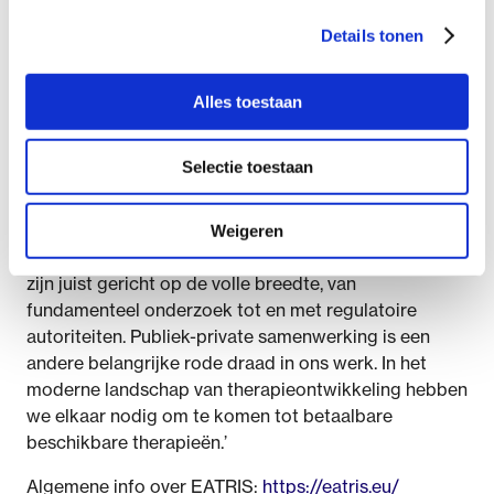
internationaal verband kunnen worden uitgevoerd.
Zodra je immers klinische studies van enige omvang
Details tonen
wilt organiseren, is dat al gauw nodig’.
Onderlinge multidisciplinaire samenwerking is de
Alles toestaan
rode draad in het jubileumsymposium in november,
met sessies over patiëntbetrokkenheid, het
Selectie toestaan
overwinnen van de roemruchte ‘valley of death’ en
personalised medicine. Ussi: ‘De nadruk ligt niet
zozeer op de inhoud, op specifieke therapieën, maar
Weigeren
meer op het proces. Dat past bij onze organisatie, we
zijn juist gericht op de volle breedte, van
fundamenteel onderzoek tot en met regulatoire
autoriteiten. Publiek-private samenwerking is een
andere belangrijke rode draad in ons werk. In het
moderne landschap van therapieontwikkeling hebben
we elkaar nodig om te komen tot betaalbare
beschikbare therapieën.’
Algemene info over EATRIS:
https://eatris.eu/