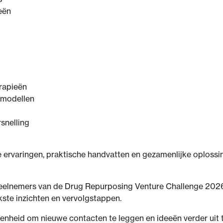
eën
erapieën
smodellen
snelling
te ervaringen, praktische handvatten en gezamenlijke oplossi
deelnemers van de Drug Repurposing Venture Challenge 2026 
kste inzichten en vervolgstappen.
genheid om nieuwe contacten te leggen en ideeën verder uit 