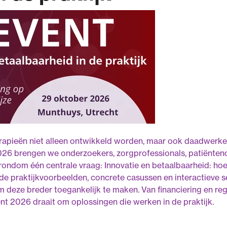
rapieën niet alleen ontwikkeld worden, maar ook daadwerkel
26 brengen we onderzoekers, zorgprofessionals, patiëntenorg
ndom één centrale vraag: Innovatie en betaalbaarheid: hoe d
de praktijkvoorbeelden, concrete casussen en interactieve s
om deze breder toegankelijk te maken. Van financiering en re
nt 2026 draait om oplossingen die werken in de praktijk.