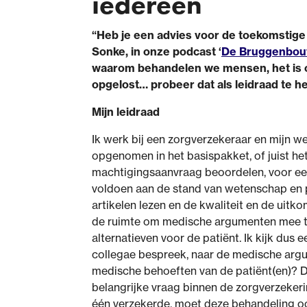
iedereen
“Heb je een advies voor de toekomstige
Sonke, in onze podcast ‘
De Bruggenbou
waarom behandelen we mensen, het is om
opgelost… probeer dat als leidraad te h
Mijn leidraad
Ik werk bij een zorgverzekeraar en mijn 
opgenomen in het basispakket, of juist he
machtigingsaanvraag beoordelen, voor een 
voldoen aan de stand van wetenschap en pr
artikelen lezen en de kwaliteit en de uit
de ruimte om medische argumenten mee te 
alternatieven voor de patiënt. Ik kijk dus 
collegae bespreek, naar de medische argu
medische behoeften van de patiënt(en)? De
belangrijke vraag binnen de zorgverzeker
één verzekerde, moet deze behandeling oo