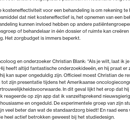
 kosteneffectiviteit voor een behandeling is om rekening te
smiddel dat niet kosteneffectief is, het opnemen van een beh
ehandeling kunnen invloed hebben op andere patiëntengroepen
sgroep of behandelaar in één dossier of ruimte kan creëren
ing. Het zorgbudget is immers beperkt.
coloog en onderzoeker Christian Blank: “Als je wilt, laat ik j
. Hij heeft altijd fantastische onderzoekideeën, en hij praat e
 hij kan super ongeduldig zijn. Officieel moest Christian de re
tot zijn presentatie tijdens het Amerikaanse oncologiecongre
rouwelijkheidsvoorwaarde. In dit geval lijkt het erop dat h
 Ik reageerde op zijn app dat ik vanzelfsprekend nieuwsgier
nthousiasme en ongeduld. De experimentele groep van zijn stud
jn veel beter dan wat de standaardzorg biedt! En raad eens
tie heel actief betrokken geweest bij het studiedesign.