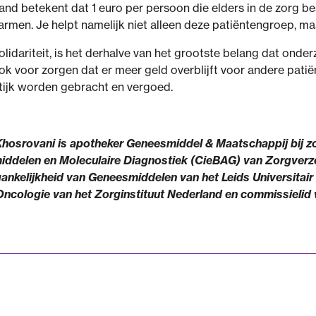
land betekent dat 1 euro per persoon die elders in de zorg b
marmen. Je helpt namelijk niet alleen deze patiëntengroep, m
lidariteit, is het derhalve van het grootste belang dat onder
ok voor zorgen dat er meer geld overblijft voor andere pat
ktijk worden gebracht en vergoed.
hosrovani is apotheker Geneesmiddel & Maatschappij bij zor
delen en Moleculaire Diagnostiek (CieBAG) van Zorgverz
nkelijkheid van Geneesmiddelen van het Leids Universitair M
cologie van het Zorginstituut Nederland en commissielid 