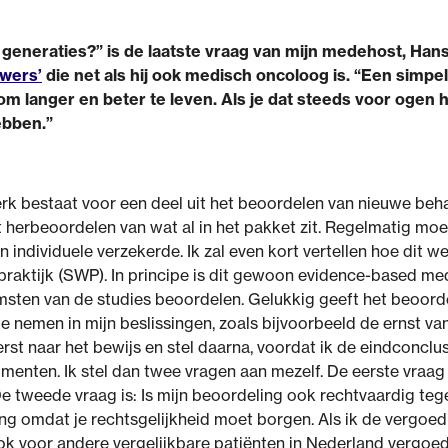
 generaties?” is de laatste vraag van mijn medehost, Ha
wers’
die net als hij ook medisch oncoloog is. “Een simpel
 langer en beter te leven. Als je dat steeds voor ogen h
ebben.”
werk bestaat voor een deel uit het beoordelen van nieuwe b
t herbeoordelen van wat al in het pakket zit. Regelmatig mo
individuele verzekerde. Ik zal even kort vertellen hoe dit w
aktijk (SWP). In principe is dit gewoon evidence-based med
komsten van de studies beoordelen. Gelukkig geeft het beoord
nemen in mijn beslissingen, zoals bijvoorbeeld de ernst v
eerst naar het bewijs en stel daarna, voordat ik de eindconcl
menten. Ik stel dan twee vragen aan mezelf. De eerste vraag
 tweede vraag is: Is mijn beoordeling ook rechtvaardig teg
ing omdat je rechtsgelijkheid moet borgen. Als ik de vergo
k voor andere vergelijkbare patiënten in Nederland vergoe