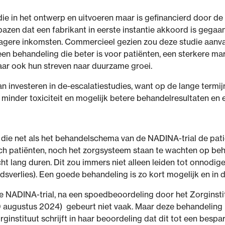
die in het ontwerp en uitvoeren maar is gefinancierd door de
rbazen dat een fabrikant in eerste instantie akkoord is gegaan
agere inkomsten. Commercieel gezien zou deze studie aanvank
een behandeling die beter is voor patiënten, een sterkere mar
maar ook hun streven naar duurzame groei.
n investeren in de-escalatiestudies, want op de lange termij
n minder toxiciteit en mogelijk betere behandelresultaten en 
 die net als het behandelschema van de NADINA-trial de patiën
patiënten, noch het zorgsysteem staan te wachten op behand
t lang duren. Dit zou immers niet alleen leiden tot onnodige 
s tijdsverlies). Een goede behandeling is zo kort mogelijk en in
NADINA-trial, na een spoedbeoordeling door het Zorginstit
30 augustus 2024) gebeurt niet vaak. Maar deze behandeling i
nstituut schrijft in haar beoordeling dat dit tot een bespari