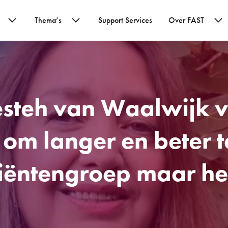
Thema’s
Support Services
Over FAST
esteh van Waalwijk 
 om langer en beter t
iëntengroep maar het 