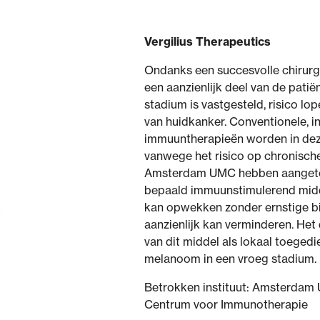
Vergilius Therapeutics
Ondanks een succesvolle chirurgi
een aanzienlijk deel van de pati
stadium is vastgesteld, risico l
van huidkanker. Conventionele, 
immuuntherapieën worden in dez
vanwege het risico op chronische 
Amsterdam UMC hebben aangetoo
bepaald immuunstimulerend midd
kan opwekken zonder ernstige bi
aanzienlijk kan verminderen. Het
van dit middel als lokaal toeged
melanoom in een vroeg stadium.
Betrokken instituut: Amsterda
Centrum voor Immunotherapie