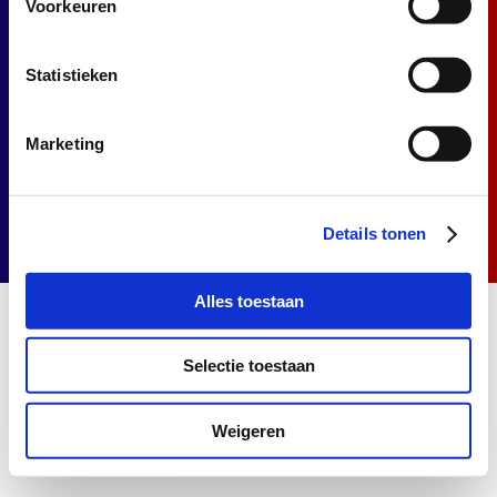
Voorkeuren
Contact
Statistieken
Privacyverklaring
Cookieverklaring
Marketing
Details tonen
Alles toestaan
Selectie toestaan
Weigeren