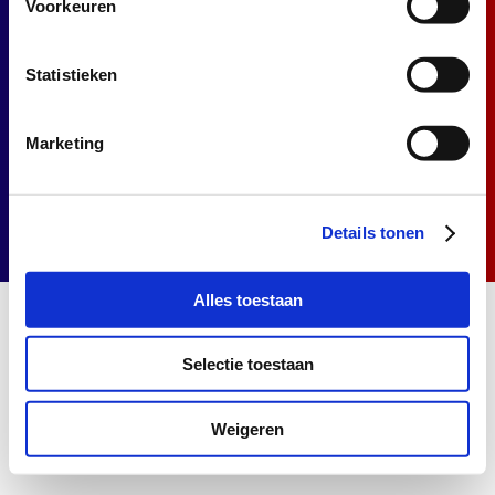
Voorkeuren
Contact
Statistieken
Privacyverklaring
Cookieverklaring
Marketing
Details tonen
Alles toestaan
Selectie toestaan
Weigeren