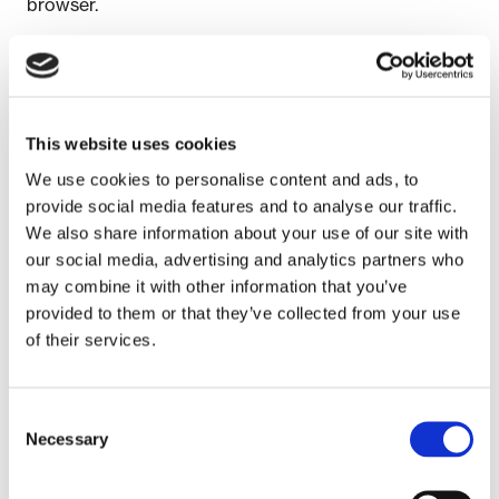
browser.
Session storage zorgt ervoor dat u makkelijk door de
lijst met onderwerpen op de website kunt klikken of
swipen. Hierbij worden geen persoonsgegevens van u
verwerkt.
This website uses cookies
WEBSITESTATISTIEKEN
We use cookies to personalise content and ads, to
Wij gebruiken een statistiekenprogramma om te
provide social media features and to analyse our traffic.
analyseren welke pagina’s het meest bezocht worden,
We also share information about your use of our site with
hoe bezoekers op onze website zijn gekomen en
our social media, advertising and analytics partners who
welke zoektermen er gebruikt worden in onze
may combine it with other information that you’ve
zoekmachine.
provided to them or that they’ve collected from your use
of their services.
Hiertoe verzamelen wij, net als de meeste websites,
IP-adressen van onze bezoekers. Deze worden
opgeslagen in zogeheten logfiles.
Consent
Necessary
Selection
De logfiles worden 5 dagen op de webserver
bewaard zodat ze beschikbaar zijn voor het